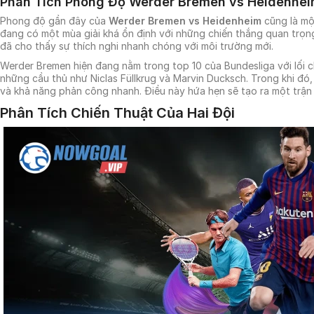
Phân Tích Phong Độ
Werder Bremen vs Heidenhe
Phong độ gần đây của
Werder Bremen vs Heidenheim
cũng là mộ
đang có một mùa giải khá ổn định với những chiến thắng quan trọn
đã cho thấy sự thích nghi nhanh chóng với môi trường mới.
Werder Bremen hiện đang nằm trong top 10 của Bundesliga với lối 
những cầu thủ như Niclas Füllkrug và Marvin Ducksch. Trong khi đó
và khả năng phản công nhanh. Điều này hứa hẹn sẽ tạo ra một trận
Phân Tích Chiến Thuật Của Hai Đội