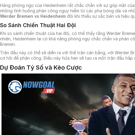
Hàng phòng ngự của Heidenheim rất chắc chắn với sự góp mặt của 
những tình huống phản công nguy hiểm từ các pha bóng dài và nh
Werder Bremen vs Heidenheim
đôi khi thiếu sự sắc bén và hiệu q
So Sánh Chiến Thuật Hai Đội
Khi so sánh chiến thuật của hai đội, có thể thấy rằng Werder Breme
nhiên, Heidenheim lại có khả năng phòng ngự chắc chắn và phản c
Bremen.
Trận đấu này có thể sẽ diễn ra với thế trận cân bằng, với Werder 
cơ hội để phản công. Điều này hứa hẹn sẽ tạo ra một trận đấu hấp
Dự Đoán Tỷ Số và Kèo Cược