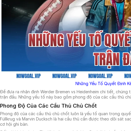
Những Yếu Tố Quyết Định K
Để đưa ra nhận định Werder Bremen vs Heidenheim chi tiết, chúng 
trận đấu. Những yếu tố này bao gồm phong độ của các cầu thủ chủ c
Phong Độ Của Các Cầu Thủ Chủ Chốt
Phong độ của các cầu thủ chủ chốt luôn là yếu tố quan trọng quyết
Füllkrug và Marvin Ducksch là hai cầu thủ cần được theo dõi sát s
cơ hội ghi bàn.