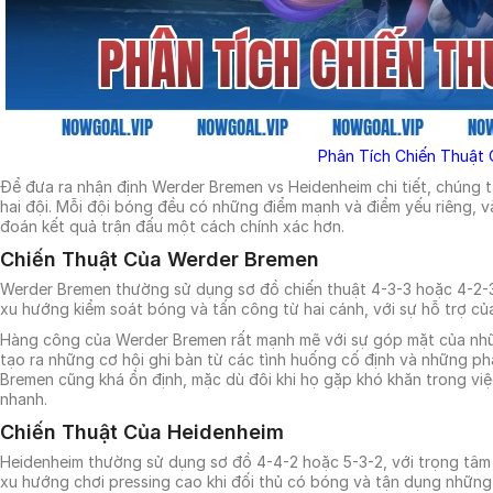
Phân Tích Chiến Thuật 
Để đưa ra nhận định Werder Bremen vs Heidenheim chi tiết, chúng t
hai đội. Mỗi đội bóng đều có những điểm mạnh và điểm yếu riêng, v
đoán kết quả trận đấu một cách chính xác hơn.
Chiến Thuật Của Werder Bremen
Werder Bremen thường sử dụng sơ đồ chiến thuật 4-3-3 hoặc 4-2-3-1
xu hướng kiểm soát bóng và tấn công từ hai cánh, với sự hỗ trợ của
Hàng công của Werder Bremen rất mạnh mẽ với sự góp mặt của nhữ
tạo ra những cơ hội ghi bàn từ các tình huống cố định và những 
Bremen cũng khá ổn định, mặc dù đôi khi họ gặp khó khăn trong việ
nhanh.
Chiến Thuật Của Heidenheim
Heidenheim thường sử dụng sơ đồ 4-4-2 hoặc 5-3-2, với trọng tâm
xu hướng chơi pressing cao khi đối thủ có bóng và tận dụng nhữn