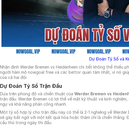
Dự Đoán Tỷ Số và K
Nhận định Werder Bremen vs Heidenheim chi tiết không thể thiếu p
người hâm mộ
nowgoal free
và các bettor quan tâm nhất, vì nó gi
của cả hai đội.
Dự Đoán Tỷ Số Trận Đấu
Dựa trên phong độ và chiến thuật của
Werder Bremen vs Heiden
trận đấu. Werder Bremen có lợi thế về mặt kỹ thuật và kinh nghiệm
ngự và khả năng phản công nhanh.
Một tỷ số hợp lý cho trận đấu này có thể là 2-1 nghiêng về Werder
sẽ gây bất ngờ với một kết quả hòa hoặc thậm chí là chiến thắng. 
cầu thủ trong ngày thi đấu.