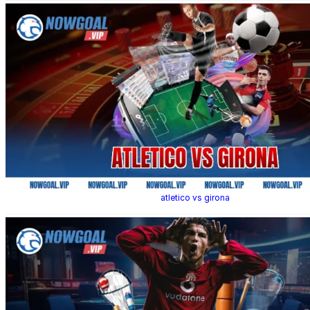
atletico vs girona