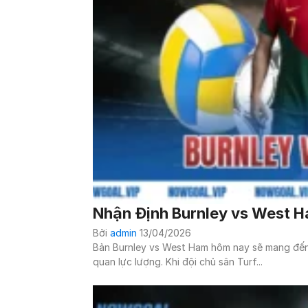
burnl
Nhận Định Burnley vs West H
Bởi
admin
13/04/2026
Bản Burnley vs West Ham hôm nay sẽ mang đến 
quan lực lượng. Khi đội chủ sân Turf...