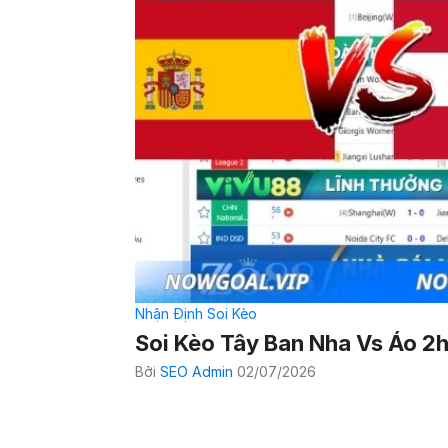
Tâ
Nhận Định Soi Kèo
Soi Kèo Tây Ban Nha Vs Áo 
Bởi
SEO Admin
02/07/2026