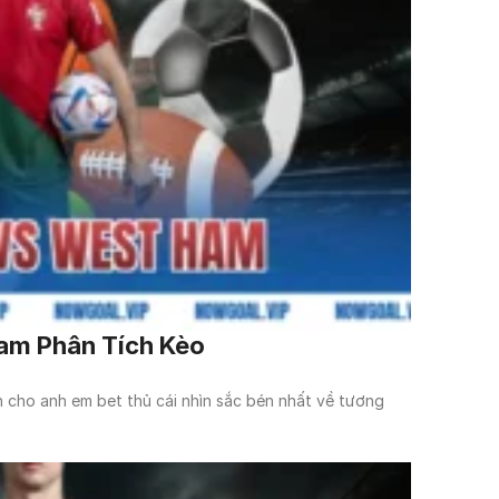
ey vs west ham
am Phân Tích Kèo
cho anh em bet thủ cái nhìn sắc bén nhất về tương