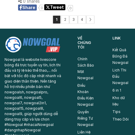
0 shares
Tweet
Share
0
0
2
3
4
1
VỀ
LINK
CHÚNG
TÔI
Kết Quả
Bóng Đá
Chính
Nowgoal là website livescore
Nowgoal
bóng đá trực tuyến uy tín, lịch thi
Sách Bảo
Lịch Thi
đấu và tỷ lệ kèo thể thao,... nổi
Mật
bật với tốc độ cập nhật nhanh và
Đấu
Nowgoal
giao diện thân thiện. Nền tảng
Nowgoal
Điều
hỗ trợ nhiều phiên bản như
6 in 1
Khoản
nowgoalsh, nowgoalpro,
nowgoal6, nowgoal5,
Kho dữ
Điều Kiện
nowgoal7, nowgoal2in1,
liệu
Nowgoal
nowgoal15, nowgoal8,
Tips
Quyền
nowgoal9, giúp người dùng dễ
Riêng Tư
Theo Dõi
dàng truy cập và lựa chọn
Nowgoal
#Nowgoal #nhacaiNowgoal
#dangnhapNowgoal
Liên Hệ