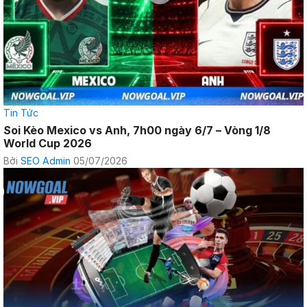
Mexico vs Anh
Tin Tức
Soi Kèo Mexico vs Anh, 7h00 ngày 6/7 – Vòng 1/8
World Cup 2026
Bởi
SEO Admin
05/07/2026