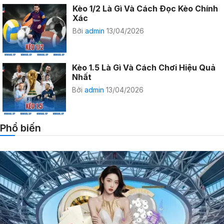
Kèo 1/2 Là Gì Và Cách Đọc Kèo Chính
Xác
Bởi
admin
13/04/2026
kèo 1/2
Kèo 1.5 Là Gì Và Cách Chơi Hiệu Quả
Nhất
Bởi
admin
13/04/2026
kèo 1.5
Phổ biến