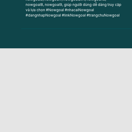
nowgoal8, nowgoal9, giúp người dùng dễ dàng truy cập
và lựa chọn #Nowgoal #nhacaiNowgoal
#dangnhapNowgoal #linkNowgoal #trangchuNowgoal