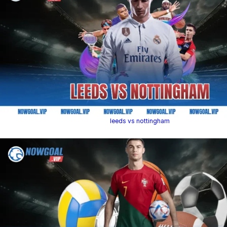
leeds vs nottingham