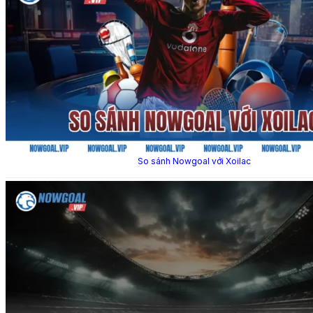
So sánh Nowgoal với Xoilac