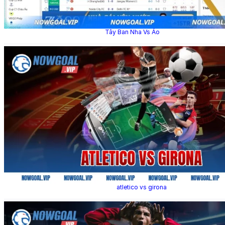
Tây Ban Nha Vs Áo
atletico vs girona