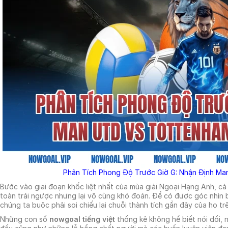
Phân Tích Phong Độ Trước Giờ G: Nhận Định M
Bước vào giai đoạn khốc liệt nhất của mùa giải Ngoại Hạng Anh, cả
toàn trái ngược nhưng lại vô cùng khó đoán. Để có được góc nhìn
chúng ta buộc phải soi chiếu lại chuỗi thành tích gần đây của họ tr
Những con số
nowgoal tiếng việt
thống kê không hề biết nói dối, 