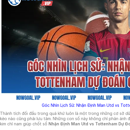
Góc Nhìn Lịch Sử: Nhận Định Man Utd vs To
Thành tích đối đầu trong quá khứ luôn là một trong những cơ sở dữ
kèo nào cũng phải lưu tâm. Những con số này không chỉ phản ánh đẳn
kim chỉ nam giúp chốt sổ
Nhận Định Man Utd vs Tottenham Dự Đ