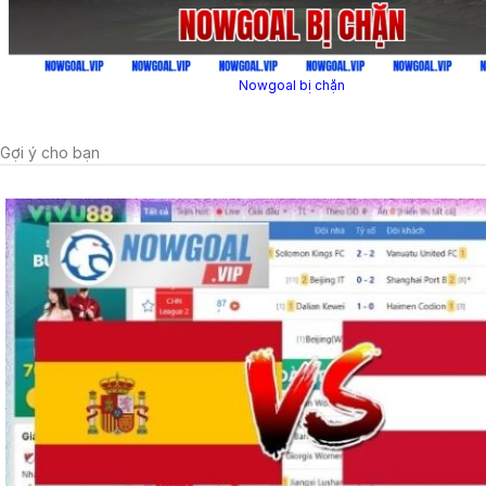
Nowgoal bị chặn
Gợi ý cho bạn