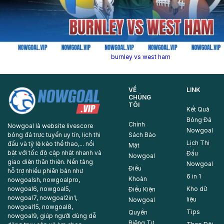
burnley vs west ham
VỀ
LINK
CHÚNG
TÔI
Kết Quả
Bóng Đá
Chính
Nowgoal là website livescore
Nowgoal
bóng đá trực tuyến uy tín, lịch thi
Sách Bảo
Lịch Thi
đấu và tỷ lệ kèo thể thao,... nổi
Mật
bật với tốc độ cập nhật nhanh và
Đấu
Nowgoal
giao diện thân thiện. Nền tảng
Nowgoal
Điều
hỗ trợ nhiều phiên bản như
6 in 1
Khoản
nowgoalsh, nowgoalpro,
nowgoal6, nowgoal5,
Kho dữ
Điều Kiện
nowgoal7, nowgoal2in1,
liệu
Nowgoal
nowgoal15, nowgoal8,
Tips
Quyền
nowgoal9, giúp người dùng dễ
Riêng Tư