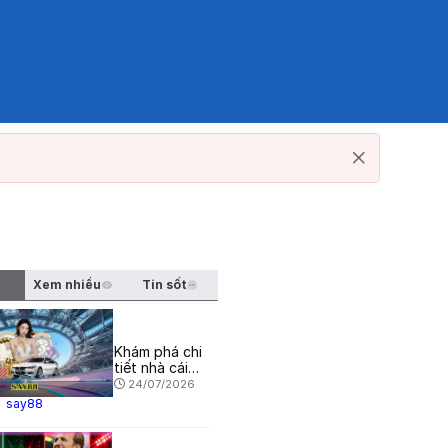
Xem nhiều
Tin sốt
Khám phá chi
tiết nhà cái
Say88 với trải
24/07/2026
nghiệm cá
say88
cược đỉnh cao