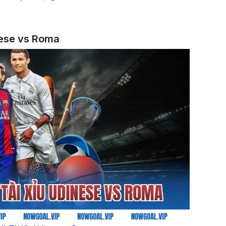
nese vs Roma