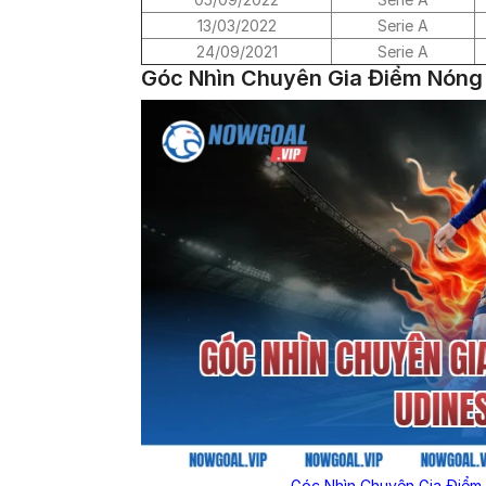
13/03/2022
Serie A
24/09/2021
Serie A
Góc Nhìn Chuyên Gia Điểm Nóng
Góc Nhìn Chuyên Gia Điểm