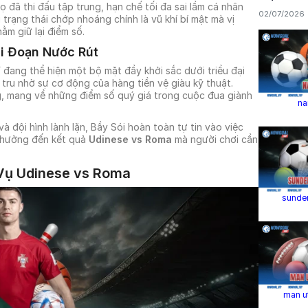
đã thi đấu tập trung, hạn chế tối đa sai lầm cá nhân
02/07/2026
trạng thái chớp nhoáng chính là vũ khí bí mật mà vị
ằm giữ lại điểm số.
ai Đoạn Nước Rút
Ý đang thể hiện một bộ mặt đầy khởi sắc dưới triều đại
 tru nhờ sự cơ động của hàng tiền vệ giàu kỹ thuật.
g, mang về những điểm số quý giá trong cuộc đua giành
na
à đội hình lành lặn, Bầy Sói hoàn toàn tự tin vào việc
h hưởng đến kết quả
Udinese vs Roma
mà người chơi cần
 Vụ Udinese vs Roma
sunder
man u