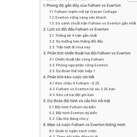
Phong độ gần đây của Fulham vs Everton
Fulham mạnh mẽ tại Craven Cottage
Everton vững vàng sân khách
So sánh chuỗi trận Fulham vs Everton gần nhất
Lịch sử đối đầu Fulham vs Everton
Thống kê 4 trận gần nhất
Xu hướng bàn thắng đối đầu
Trận lượt đi mùa này
Phân tích chiến thuật hai đội Fulham vs Everton
Chiến thuật tấn công Fulham
Phòng ngự phản công Everton
Dự đoán thế trận hiệp 1
Phân tích kèo cược chi tiết
Kèo châu Á Fulham -0.25
Fulham vs Everton tài xỉu 2.25 bàn
Kèo cả hai đội ghi bàn
Dự đoán đội hình và cầu thủ nổi bật
Đội hình Fulham dự kiến
Đội hình Everton dự kiến
Cầu thủ đáng chú ý
Mẹo cá cược Fulham vs Everton thông minh
Quản lý ngân sách cược
Theo dõi biến động tỷ lệ