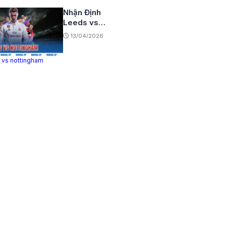
Nhận Định
Leeds vs
Nottingham
13/04/2026
Forest
Chuẩn Kèo
 vs nottingham