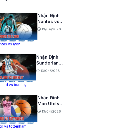
Nhận Định
Nantes vs
Lyon Phân
13/04/2026
Tích Kèo
Chi Tiết
ntes vs lyon
Nhận Định
Sunderland
vs Burnley
13/04/2026
Soi Kèo
Chính Xác
land vs burnley
Nhận Định
Man Utd vs
Tottenham
13/04/2026
Dự Đoán
Chuẩn
td vs tottenham