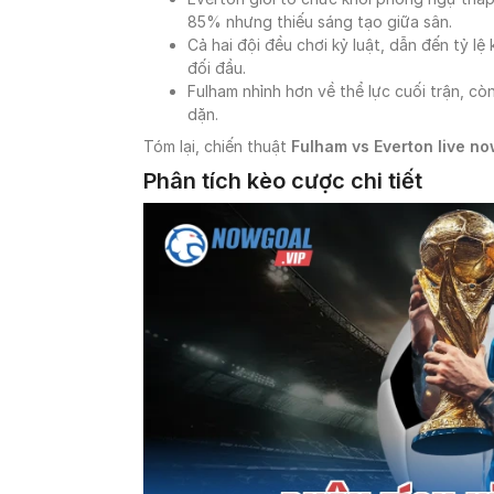
85% nhưng thiếu sáng tạo giữa sân.
Cả hai đội đều chơi kỷ luật, dẫn đến tỷ 
đối đầu.
Fulham nhỉnh hơn về thể lực cuối trận, c
dặn.
Tóm lại, chiến thuật
Fulham vs Everton
live n
Phân tích kèo cược chi tiết