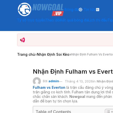
Bóng đá
Tin tức
Tỷ số trực tuyến
Theo dõi
Kết quả bóng đá
Lịch thi đấu
Tip
Trang chủ
»
Nhận Định Soi Kèo
»
Nhận Định Fulham Vs Everto
Nhận Định Fulham vs Evert
Bởi
admin
Tháng 4 13, 2026
in
Nhận Địn
Fulham vs Everton
là trận cầu đáng chú ý vòng
trận giằng co kịch tính. Fulham tận dụng lợi th
chắc chắn sân khách.
Nowgoal
mang đến phân tí
dẫn để bạn tự tin chọn lựa.
Table of Contents