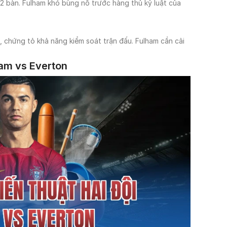
 2 bàn. Fulham khó bùng nổ trước hàng thủ kỷ luật của
 chứng tỏ khả năng kiểm soát trận đấu. Fulham cần cải
am vs Everton