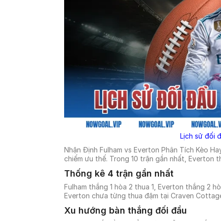
Lịch sử đối 
Nhận Định Fulham vs Everton Phân Tích Kèo Hay 
chiếm ưu thế. Trong 10 trận gần nhất, Everton th
Thống kê 4 trận gần nhất
Fulham thắng 1 hòa 2 thua 1, Everton thắng 2 hòa
Everton chưa từng thua đậm tại Craven Cottag
Xu hướng bàn thắng đối đầu