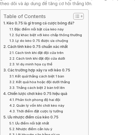
theo dõi và áp dụng để tăng cơ hội thắng lớn.
Table of Contents
Kèo 0.75 là gì trong cá cược bóng đá?
Đặc điểm nổi bật của kèo này
Sự khác biệt với kèo chấp thông thường
Lý do kèo 0.75 được ưa chuộng
Cách tính kèo 0.75 chuẩn xác nhất
Cách tính khi đặt đội cửa trên
Cách tính khi đặt đội cửa dưới
Ví dụ minh họa cụ thể
Các trường hợp xảy ra với kèo 0.75
Kết quả thắng cách biệt 1 bàn
Kết quả hòa hoặc đội dưới thắng
Thắng cách biệt 2 bàn trở lên
Chiến lược chơi kèo 0.75 hiệu quả
Phân tích phong độ hai đội
Quản lý vốn khi chơi kèo này
Thời điểm đặt cược lý tưởng
Ưu nhược điểm của kèo 0.75
Ưu điểm nổi bật nhất
Nhược điểm cần lưu ý
Lời khuyên cân bằng rủi ro