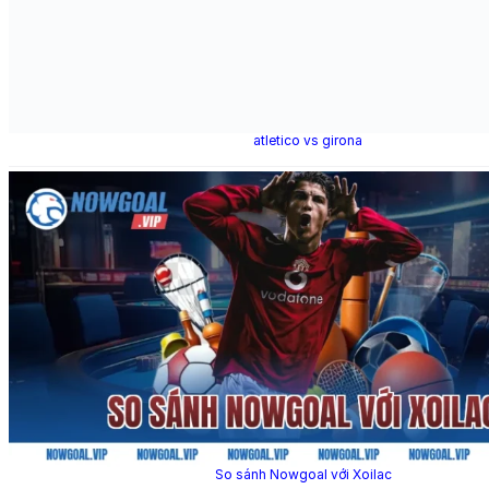
atletico vs girona
So sánh Nowgoal với Xoilac