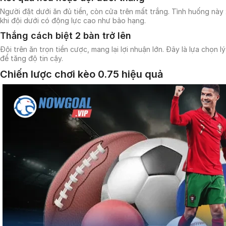
Người đặt dưới ăn đủ tiền, còn cửa trên mất trắng. Tình huống này
khi đội dưới có động lực cao như bảo hạng.
Thắng cách biệt 2 bàn trở lên
Đội trên ăn trọn tiền cược, mang lại lợi nhuận lớn. Đây là lựa chọn l
để tăng độ tin cậy.
Chiến lược chơi kèo 0.75 hiệu quả