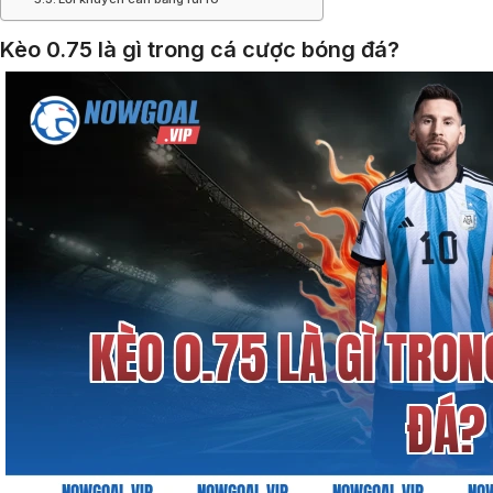
Kèo 0.75 là gì trong cá cược bóng đá?