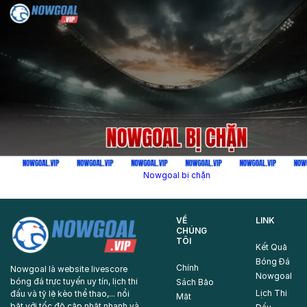
Nowgoal bị chặn
VỀ
LINK
CHÚNG
TÔI
Kết Quả
Bóng Đá
Chính
Nowgoal là website livescore
Nowgoal
bóng đá trực tuyến uy tín, lịch thi
Sách Bảo
Lịch Thi
đấu và tỷ lệ kèo thể thao,... nổi
Mật
bật với tốc độ cập nhật nhanh và