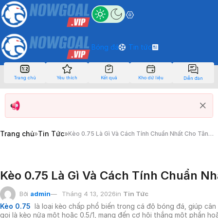
Bóng đá
Tin tức
Trang chủ
Yêu thích
Kết quả
Kho dữ liệu
Diễn đàn
Trang chủ
»
Tin Tức
»
Kèo 0.75 Là Gì Và Cách Tính Chuẩn Nhất Cho Tân
Thủ
Kèo 0.75 Là Gì Và Cách Tính Chuẩn Nh
Bởi
admin
Tháng 4 13, 2026
in
Tin Tức
Kèo 0.75
là loại kèo chấp phổ biến trong cá độ bóng đá, giúp cân
gọi là kèo nửa một hoặc 0.5/1, mang đến cơ hội thắng một phần hoặ