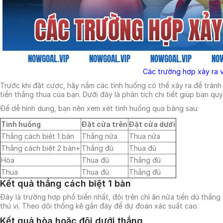
Các trường hợp xảy ra v
Trước khi đặt cược, hãy nắm các tình huống có thể xảy ra để tránh
tiền thắng thua của bạn. Dưới đây là phân tích chi tiết giúp bạn qu
Để dễ hình dung, bạn nên xem xét tình huống qua bảng sau:
Tình huống
Đặt cửa trên
Đặt cửa dưới
Thắng cách biệt 1 bàn
Thắng nửa
Thua nửa
Thắng cách biệt 2 bàn+
Thắng đủ
Thua đủ
Hòa
Thua đủ
Thắng đủ
Thua
Thua đủ
Thắng đủ
Kết quả thắng cách biệt 1 bàn
Đây là trường hợp phổ biến nhất, đội trên chỉ ăn nửa tiền dù thắng
thú vị. Theo dõi thống kê gần đây để dự đoán xác suất cao.
Kết quả hòa hoặc đội dưới thắng