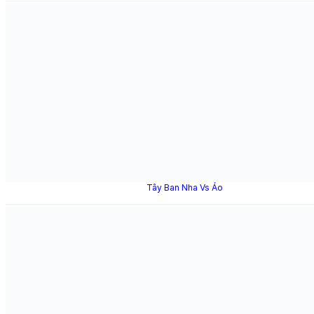
Tây Ban Nha Vs Áo