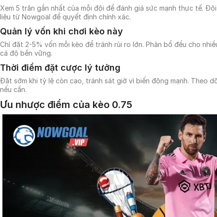
Xem 5 trận gần nhất của mỗi đội để đánh giá sức mạnh thực tế. Độ
liệu từ Nowgoal để quyết định chính xác.
Quản lý vốn khi chơi kèo này
Chỉ đặt 2-5% vốn mỗi kèo để tránh rủi ro lớn. Phân bổ đều cho nhiều 
cá độ bền vững.
Thời điểm đặt cược lý tưởng
Đặt sớm khi tỷ lệ còn cao, tránh sát giờ vì biến động mạnh. Theo dõi
nếu cần.
Ưu nhược điểm của kèo 0.75