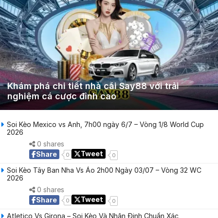
Khám phá chi tiết nhà cái Say88 với trải
nghiệm cá cược đỉnh cao
say88
Soi Kèo Mexico vs Anh, 7h00 ngày 6/7 – Vòng 1/8 World Cup
2026
0 shares
Tweet
Share
0
0
Soi Kèo Tây Ban Nha Vs Áo 2h00 Ngày 03/07 – Vòng 32 WC
2026
0 shares
Tweet
Share
0
0
Atletico Vs Girona – Soi Kèo Và Nhận Định Chuẩn Xác