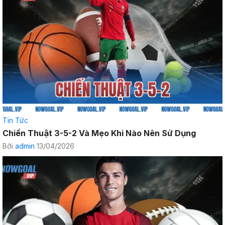
chiến thuật 3-5-2
Tin Tức
Chiến Thuật 3-5-2 Và Mẹo Khi Nào Nên Sử Dụng
Bởi
admin
13/04/2026