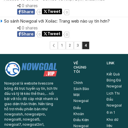
0 shares
Tweet
Share
0
0
So sánh Nowgoal với Xoilac: Trang web nào uy tín hơn?
0 shares
Tweet
Share
0
0
1
2
3
4
VỀ
LINK
CHÚNG
TÔI
Kết Quả
Bóng Đá
Chính
Nowgoal là website livescore
Nowgoal
bóng đá trực tuyến uy tín, lịch thi
Sách Bảo
Lịch Thi
đấu và tỷ lệ kèo thể thao,... nổi
Mật
bật với tốc độ cập nhật nhanh và
Đấu
Nowgoal
giao diện thân thiện. Nền tảng
Nowgoal
Điều
hỗ trợ nhiều phiên bản như
6 in 1
Khoản
nowgoalsh, nowgoalpro,
nowgoal6, nowgoal5,
Kho dữ
Điều Kiện
nowgoal7, nowgoal2in1,
liệu
Nowgoal