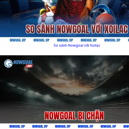
So sánh Nowgoal với Xoilac