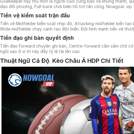
Goalkeeper hay thủ môn là người cuối cùng bảo vệ khung thành, qu
đạo đối phương, Full-back chơi biên hỗ trợ tấn công. N
owgoal. vip
Tiền vệ kiểm soát trận đấu
Tiền vệ Midfielder kiểm soát nhịp độ, Attacking midfielder kiến tạo 
Wide midfielder chạy cánh tạo đột biến. Đội hình mạnh tiền vệ thư
Tiền đạo ghi bàn quyết định
Tiền đạo Forward chuyên ghi bàn, Centre-forward cắm sắm chờ cơ h
ngôi sao ở vị trí này đẩy tỷ lệ tài lên cao.
Thuật Ngữ Cá Độ
Kèo Châu Á HDP Chi Tiết