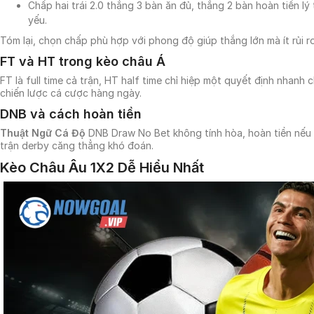
Chấp hai trái 2.0 thắng 3 bàn ăn đủ, thắng 2 bàn hoàn tiền l
yếu.
Tóm lại, chọn chấp phù hợp với phong độ giúp thắng lớn mà ít rủi r
FT và HT trong kèo châu Á
FT là full time cả trận, HT half time chỉ hiệp một quyết định nhanh
chiến lược cá cược hàng ngày.
DNB và cách hoàn tiền
Thuật Ngữ Cá Độ
DNB Draw No Bet không tính hòa, hoàn tiền nếu h
trận derby căng thẳng khó đoán.
Kèo Châu Âu 1X2 Dễ Hiểu Nhất