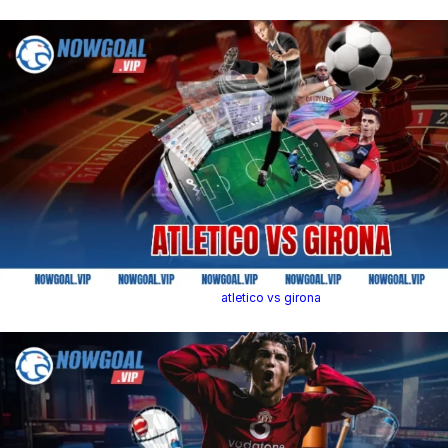
atletico vs girona