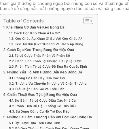
tham gia thường bị choáng ngợp bởi những con số và thuật ngữ phứ
bạn sẽ dễ dàng nắm bắt những nguyên tắc cơ bản và nâng cao khả
Table of Contents
Khái Niệm Cơ Bản Về Kèo Bóng Đá
Cách Đọc Kèo Châu Á Là Gì?
Kèo Châu Âu Khác Gì So Với Kèo Châu Á?
Kèo Tài Xỉu (Over/Under) Và Cách Áp Dụng
Cách Đọc Kèo Trong Bóng Đá Hiệu Quả
Tỷ Lệ Cược Thập Phân Và Phân Số
Cách Tính Toán Lợi Nhuận Từ Tỷ Lệ Cược
Phân Tích Tỷ Lệ Cược Để Đưa Ra Quyết Định
Những Yếu Tố Ảnh Hưởng Đến Kèo Bóng Đá
Phong Độ Gần Đây Của Các Đội
Thương Vụ Chuyển Nhượng Và Chấn Thương
Điều Kiện Sân Bãi Và Thời Tiết
Chiến Thuật Đọc Tỷ Lệ Bóng Đá Hiệu Quả
So Sánh Tỷ Lệ Cược Giữa Các Nhà Cái
Phân Tích Dữ Liệu Thống Kê Trận Đấu
Sử Dụng Công Cụ Hỗ Trợ Đọc Kèo
Những Sai Lầm Thường Gặp Khi Đọc Kèo Bóng Đá
Đặt Cược Dựa Trên Cảm Tính
Bỏ Qua Thông Tin Cách Đọc Kèo Quan Trọng