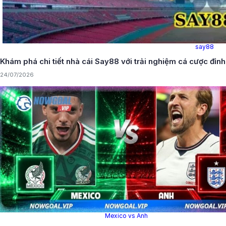
say88
Khám phá chi tiết nhà cái Say88 với trải nghiệm cá cược đỉn
24/07/2026
Mexico vs Anh