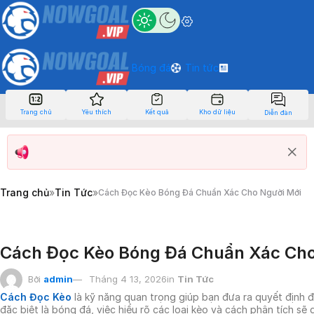
Bóng đá
Tin tức
Trang chủ
Yêu thích
Kết quả
Kho dữ liệu
Diễn đàn
Trang chủ
»
Tin Tức
»
Cách Đọc Kèo Bóng Đá Chuẩn Xác Cho Người Mới
Cách Đọc Kèo Bóng Đá Chuẩn Xác Cho
Bởi
admin
Tháng 4 13, 2026
in
Tin Tức
Cách Đọc Kèo
là kỹ năng quan trọng giúp bạn đưa ra quyết định đ
đặc biệt là bóng đá, việc hiểu rõ các loại kèo và cách phân tích sẽ