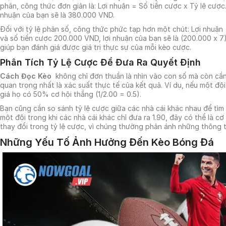
phân, công thức đơn giản là: Lợi nhuận = Số tiền cược x Tỷ lệ cược.
nhuận của bạn sẽ là 380.000 VND.
Đối với tỷ lệ phân số, công thức phức tạp hơn một chút: Lợi nhuận =
và số tiền cược 200.000 VND, lợi nhuận của bạn sẽ là (200.000 x 7)
giúp bạn đánh giá được giá trị thực sự của mỗi kèo cược.
Phân Tích Tỷ Lệ Cược Để Đưa Ra Quyết Định
Cách Đọc Kèo
không chỉ đơn thuần là nhìn vào con số mà còn cầ
quan trọng nhất là xác suất thực tế của kết quả. Ví dụ, nếu một đội
giá họ có 50% cơ hội thắng (1/2.00 = 0.5).
Bạn cũng cần so sánh tỷ lệ cược giữa các nhà cái khác nhau để tìm r
một đội trong khi các nhà cái khác chỉ đưa ra 1.90, đây có thể là c
thay đổi trong tỷ lệ cược, vì chúng thường phản ánh những thông ti
Những Yếu Tố Ảnh Hưởng Đến Kèo Bóng Đá