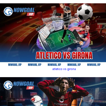
atletico vs girona