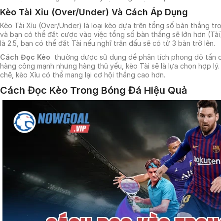
Kèo Tài Xỉu (Over/Under) Và Cách Áp Dụng
Kèo Tài Xỉu (Over/Under) là loại kèo dựa trên tổng số bàn thắng tr
và bạn có thể đặt cược vào việc tổng số bàn thắng sẽ lớn hơn (Tài)
là 2.5, bạn có thể đặt Tài nếu nghĩ trận đấu sẽ có từ 3 bàn trở lên.
Cách Đọc Kèo
thường được sử dụng để phân tích phong độ tấn c
hàng công mạnh nhưng hàng thủ yếu, kèo Tài sẽ là lựa chọn hợp lý.
chẽ, kèo Xỉu có thể mang lại cơ hội thắng cao hơn.
Cách Đọc Kèo
Trong Bóng Đá Hiệu Quả