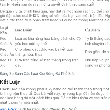
tâm lý, khiến bạn đưa ra những quyết định thiếu sáng suốt.
Để quản lý tài chính hiệu quả, hãy đặt ra một ngân sách cụ thể ch
giờ đặt cược quá 5-10% tổng số vốn của bạn vào một trận đấu. Ngoà
đặt cược theo tỷ lệ phần trăm hoặc sử dụng hệ thống Martingale để t
Loại
Đặc Điểm
Ưu Điểm
Kèo
Kèo
Loại bỏ khả năng hòa bằng cách cho đội
Tỷ lệ thắng ca
Châu Á
yếu hơn một lợi thế
tích chuyên sâ
Kèo
Cho phép đặt cược vào ba kết quả:
Đơn giản, dễ h
Châu Âu
thắng, hòa, thua
Kèo Tài
Dựa trên tổng số bàn thắng trong trận
Phù hợp với ph
Xỉu
đấu
công và phòng
Bảng So Sánh Các Loại Kèo Bóng Đá Phổ Biến
Kết Luận
Cách Đọc Kèo
không phải là kỹ năng có thể thành thạo trong một 
kinh nghiệm thực tế. Qua bài viết này, hy vọng bạn đã nắm được n
đọc kèo bóng đá một cách hiệu quả. Để tìm hiểu thêm về các trận
nhật thông tin mới nhất.
Kèo 1-5/2
Là Gì Và Cách Đọc Chuẩn Xác Nhất