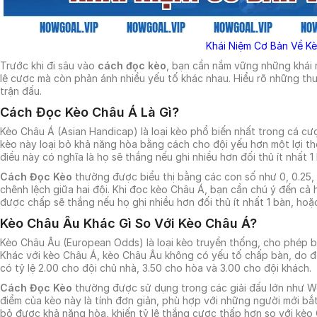
Khái Niệm Cơ Bản Về K
Trước khi đi sâu vào
cách đọc kèo
, bạn cần nắm vững những khái 
lệ cược mà còn phản ánh nhiều yếu tố khác nhau. Hiểu rõ những thuậ
trận đấu.
Cách Đọc Kèo Châu Á Là Gì?
Kèo Châu Á (Asian Handicap) là loại kèo phổ biến nhất trong cá cư
kèo này loại bỏ khả năng hòa bằng cách cho đội yếu hơn một lợi th
điều này có nghĩa là họ sẽ thắng nếu ghi nhiều hơn đối thủ ít nhất 1
Cách Đọc Kèo
thường được biểu thị bằng các con số như 0, 0.25, 0
chênh lệch giữa hai đội. Khi đọc kèo Châu Á, bạn cần chú ý đến cả ha
được chấp sẽ thắng nếu họ ghi nhiều hơn đối thủ ít nhất 1 bàn, hoặ
Kèo Châu Âu Khác Gì So Với Kèo Châu Á?
Kèo Châu Âu (European Odds) là loại kèo truyền thống, cho phép b
Khác với kèo Châu Á, kèo Châu Âu không có yếu tố chấp bàn, do đó
có tỷ lệ 2.00 cho đội chủ nhà, 3.50 cho hòa và 3.00 cho đội khách.
Cách Đọc Kèo
thường được sử dụng trong các giải đấu lớn như 
điểm của kèo này là tính đơn giản, phù hợp với những người mới bắ
bỏ được khả năng hòa, khiến tỷ lệ thắng cược thấp hơn so với kèo