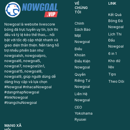
VỀ
LINK
CHÚNG
TÔI
Kết Quả
Bóng Đá
Chính
Nowgoal là website livescore
Nowgoal
bóng đá trực tuyến uy tín, lịch thi
Sách Bảo
Lịch Thi
đấu và tỷ lệ kèo thể thao,... nổi
Mật
bật với tốc độ cập nhật nhanh và
Đấu
Nowgoal
giao diện thân thiện. Nền tảng hỗ
Nowgoal
Điều
trợ nhiều phiên bản như
6 in 1
Khoản
nowgoalsh, nowgoalpro,
nowgoal6, nowgoal5,
Kho dữ
Điều Kiện
nowgoal7, nowgoal2in1,
liệu
Nowgoal
nowgoal15, nowgoal8,
Tips
Quyền
nowgoal9, giúp người dùng dễ
Riêng Tư
Theo Dõi
dàng truy cập và lựa chọn
Nowgoal
#Nowgoal #nhacaiNowgoal
#dangnhapNowgoal
Liên Hệ
#linkNowgoal
Nowgoal
#trangchuNowgoal
CEO
Yokohama
Ryusei
MẠNG XÃ
HỘI