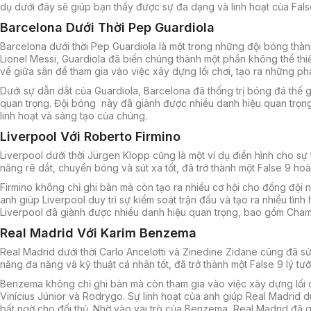
dụ dưới đây sẽ giúp bạn thấy được sự đa dạng và linh hoạt của Fals
Barcelona Dưới Thời Pep Guardiola
Barcelona dưới thời Pep Guardiola là một trong những đội bóng thàn
Lionel Messi, Guardiola đã biến chúng thành một phần không thể thiế
về giữa sân để tham gia vào việc xây dựng lối chơi, tạo ra những p
Dưới sự dẫn dắt của Guardiola, Barcelona đã thống trị bóng đá thế giới
quan trọng. Đội bóng này đã giành được nhiều danh hiệu quan trọ
linh hoạt và sáng tạo của chúng.
Liverpool Với Roberto Firmino
Liverpool dưới thời Jürgen Klopp cũng là một ví dụ điển hình cho sự
năng rê dắt, chuyền bóng và sút xa tốt, đã trở thành một False 9 ho
Firmino không chỉ ghi bàn mà còn tạo ra nhiều cơ hội cho đồng đội
anh giúp Liverpool duy trì sự kiểm soát trận đấu và tạo ra nhiều tình
Liverpool đã giành được nhiều danh hiệu quan trọng, bao gồm Cha
Real Madrid Với Karim Benzema
Real Madrid dưới thời Carlo Ancelotti và Zinedine Zidane cũng đã 
năng đa năng và kỹ thuật cá nhân tốt, đã trở thành một False 9 lý tư
Benzema không chỉ ghi bàn mà còn tham gia vào việc xây dựng lối ch
Vinícius Júnior và Rodrygo. Sự linh hoạt của anh giúp Real Madrid du
bất ngờ cho đối thủ. Nhờ vào vai trò của Benzema, Real Madrid đã 