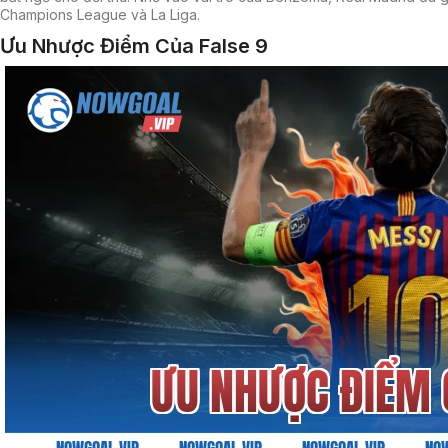
Champions League và La Liga.
Ưu Nhược Điểm Của False 9