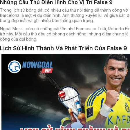
Những Cầu Thủ Điển Hình Cho Vị Trí False 9
Trong lịch sử bóng đá, có nhiều cầu thủ nổi tiếng đã thành công với v
Barcelona là một ví dụ điển hình. Anh thường xuyên lui về giữa sân đ
bóng đẹp mắt và ghi nhiều bàn thắng quan trọng.
Ngoài Messi, còn có những cái tên như Francesco Totti, Roberto Fi
trò này. Mỗi cầu thủ đều có phong cách riêng, nhưng điểm chung là 
công của đội bóng.
Lịch Sử Hình Thành Và Phát Triển Của False 9