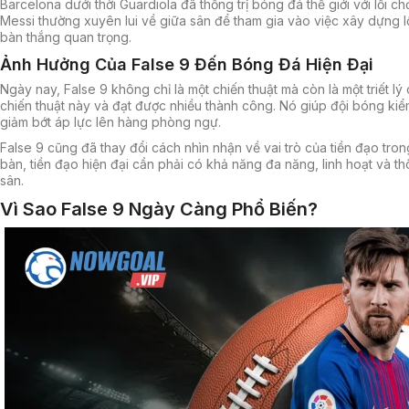
Barcelona dưới thời Guardiola đã thống trị bóng đá thế giới với lối ch
Messi thường xuyên lui về giữa sân để tham gia vào việc xây dựng l
bàn thắng quan trọng.
Ảnh Hưởng Của False 9 Đến Bóng Đá Hiện Đại
Ngày nay, False 9 không chỉ là một chiến thuật mà còn là một triết lý
chiến thuật này và đạt được nhiều thành công. Nó giúp đội bóng kiểm 
giảm bớt áp lực lên hàng phòng ngự.
False 9 cũng đã thay đổi cách nhìn nhận về vai trò của tiền đạo tro
bàn, tiền đạo hiện đại cần phải có khả năng đa năng, linh hoạt và thô
sân.
Vì Sao False 9 Ngày Càng Phổ Biến?