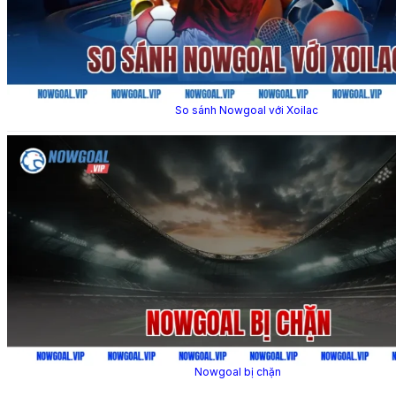
So sánh Nowgoal với Xoilac
Nowgoal bị chặn