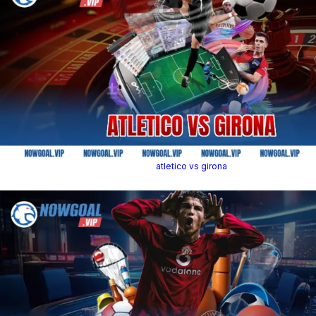
atletico vs girona