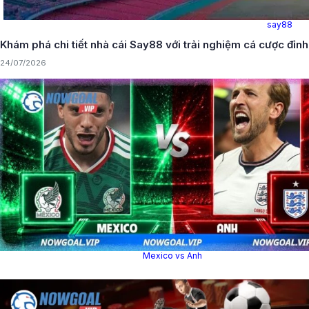
say88
Khám phá chi tiết nhà cái Say88 với trải nghiệm cá cược đỉn
24/07/2026
Mexico vs Anh