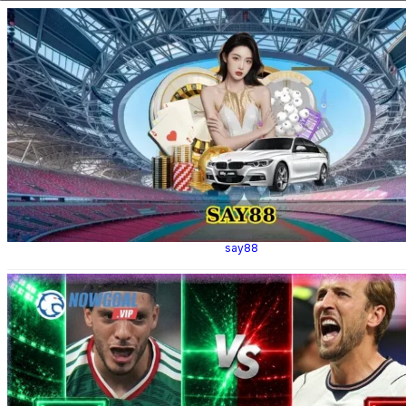
say88