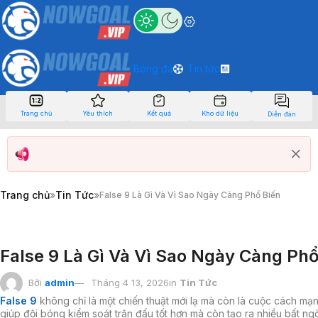
Bóng đá
Tin tức
Trang chủ
Yêu thích
Kết quả
Kho dữ liệu
Diễn đàn
Trang chủ
»
Tin Tức
»
False 9 Là Gì Và Vì Sao Ngày Càng Phổ Biến
False 9 Là Gì Và Vì Sao Ngày Càng Phổ
Bởi
admin
Tháng 4 13, 2026
in
Tin Tức
False 9
không chỉ là một chiến thuật mới lạ mà còn là cuộc cách mạng
giúp đội bóng kiểm soát trận đấu tốt hơn mà còn tạo ra nhiều bất n