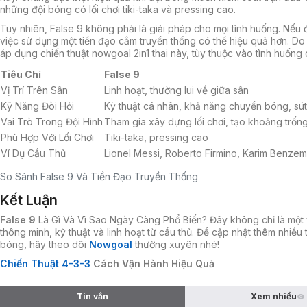
những đội bóng có lối chơi tiki-taka và pressing cao.
Tuy nhiên, False 9 không phải là giải pháp cho mọi tình huống. Nếu 
việc sử dụng một tiền đạo cắm truyền thống có thể hiệu quả hơn. Do 
áp dụng chiến thuật
nowgoal 2in1 thai
này, tùy thuộc vào tình huống 
Tiêu Chí
False 9
Vị Trí Trên Sân
Linh hoạt, thường lui về giữa sân
Kỹ Năng Đòi Hỏi
Kỹ thuật cá nhân, khả năng chuyền bóng, sút
Vai Trò Trong Đội Hình
Tham gia xây dựng lối chơi, tạo khoảng trốn
Phù Hợp Với Lối Chơi
Tiki-taka, pressing cao
Ví Dụ Cầu Thủ
Lionel Messi, Roberto Firmino, Karim Benze
So Sánh False 9 Và Tiền Đạo Truyền Thống
Kết Luận
False 9
Là Gì Và Vì Sao Ngày Càng Phổ Biến? Đây không chỉ là một vị 
thông minh, kỹ thuật và linh hoạt từ cầu thủ. Để cập nhật thêm nhiều
bóng, hãy theo dõi
Nowgoal
thường xuyên nhé!
Chiến Thuật 4-3-3
Cách Vận Hành Hiệu Quả
Tin vắn
Xem nhiều