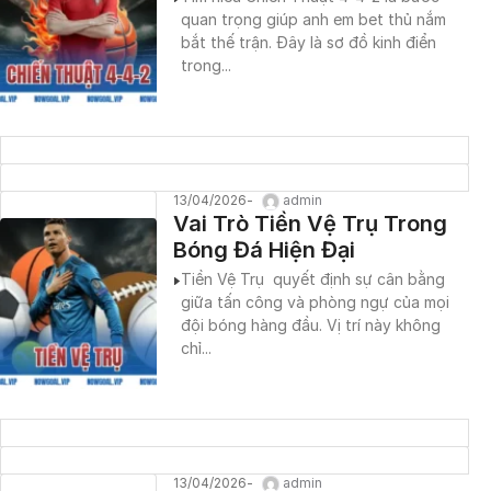
quan trọng giúp anh em bet thủ nắm
bắt thế trận. Đây là sơ đồ kinh điển
trong...
chiến thuật 4-4-2
13/04/2026
admin
Vai Trò Tiền Vệ Trụ Trong
Bóng Đá Hiện Đại
Tiền Vệ Trụ quyết định sự cân bằng
giữa tấn công và phòng ngự của mọi
đội bóng hàng đầu. Vị trí này không
chỉ...
tiền vệ trụ
13/04/2026
admin