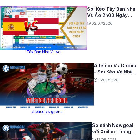
Soi Kèo Tây Ban Nha
Vs Áo 2h00 Ngày
03/07 – Vòng 32 WC
02/07/2026
2026
Tây Ban Nha Vs Áo
Atletico Vs Girona
– Soi Kèo Và Nhận
Định Chuẩn Xác
15/05/2026
atletico vs girona
So sánh Nowgoal
với Xoilac: Trang
web nào uy tín hơn?
12/05/2026