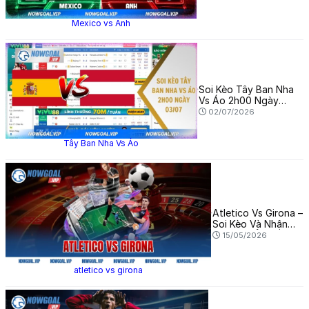
2026
Mexico vs Anh
Soi Kèo Tây Ban Nha
Vs Áo 2h00 Ngày
03/07 – Vòng 32 WC
02/07/2026
2026
Tây Ban Nha Vs Áo
Atletico Vs Girona –
Soi Kèo Và Nhận
Định Chuẩn Xác
15/05/2026
atletico vs girona