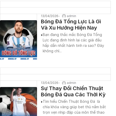
13/04/2026
admin
Bóng Đá Tổng Lực Là Gì
Và Xu Hướng Hiện Nay
Bạn đang thắc mắc Bóng Đá Tổng
Lực đang định hình lại các giải đấu
hấp dẫn nhất hành tinh ra sao? Đây
không chỉ...
bóng đá tổng lực
13/04/2026
admin
Sự Thay Đổi Chiến Thuật
Bóng Đá Qua Các Thời Kỳ
Tìm hiểu Chiến Thuật Bóng Đá là
chìa khóa vàng giúp bet thủ nắm bắt
trọn vẹn nhịp đập của môn thể thao