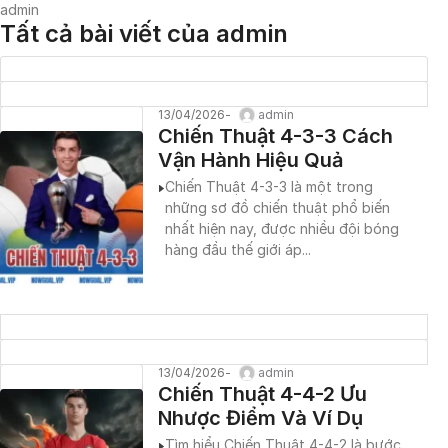
admin
Tất cả bài viết của admin
13/04/2026
admin
Chiến Thuật 4-3-3 Cách
Vận Hành Hiệu Quả
Chiến Thuật 4-3-3 là một trong
những sơ đồ chiến thuật phổ biến
nhất hiện nay, được nhiều đội bóng
hàng đầu thế giới áp...
chiến thuật 4-3-3
13/04/2026
admin
Chiến Thuật 4-4-2 Ưu
Nhược Điểm Và Ví Dụ
Tìm hiểu Chiến Thuật 4-4-2 là bước